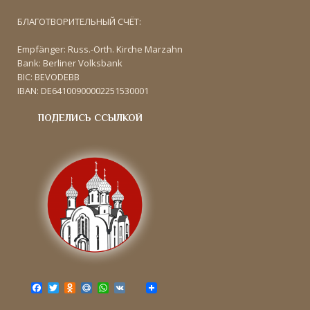
БЛАГОТВОРИТЕЛЬНЫЙ СЧЁТ:
Empfänger: Russ.-Orth. Kirche Marzahn
Bank: Berliner Volksbank
BIC: BEVODEBB
IBAN: DE64100900002251530001
ПОДЕЛИСЬ ССЫЛКОЙ
F
T
O
M
W
V
a
w
d
a
h
K