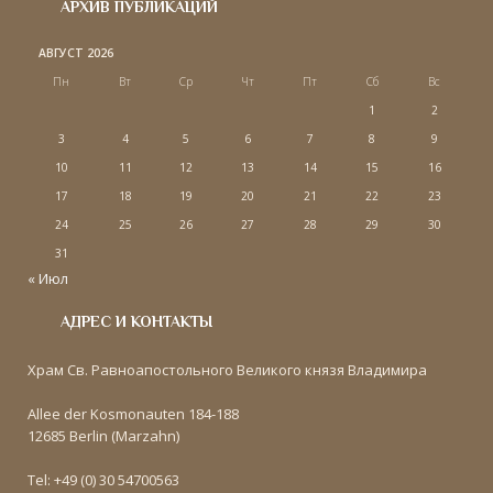
АРХИВ ПУБЛИКАЦИЙ
АВГУСТ 2026
Пн
Вт
Ср
Чт
Пт
Сб
Вс
1
2
3
4
5
6
7
8
9
10
11
12
13
14
15
16
17
18
19
20
21
22
23
24
25
26
27
28
29
30
31
« Июл
АДРЕС И КОНТАКТЫ
Храм Св. Равноапостольного Великого князя Владимира
Allee der Kosmonauten 184-188
12685 Berlin (Marzahn)
Tel: +49 (0) 30 54700563