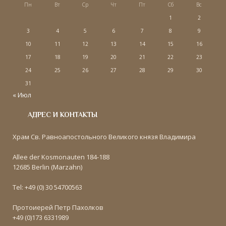
Пн
Вт
Ср
Чт
Пт
Сб
Вс
1
2
3
4
5
6
7
8
9
10
11
12
13
14
15
16
17
18
19
20
21
22
23
24
25
26
27
28
29
30
31
« Июл
АДРЕС И КОНТАКТЫ
Храм Св. Равноапостольного Великого князя Владимира
Allee der Kosmonauten 184-188
12685 Berlin (Marzahn)
Tel: +49 (0) 30 54700563
Протоиерей Петр Пахолков
+49 (0)173 6331989