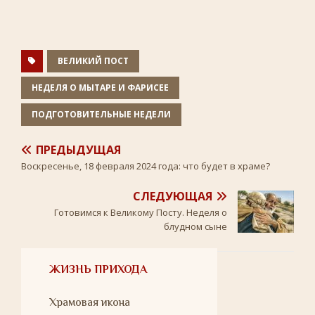
b
t
k
.
s
o
e
l
R
A
o
r
a
u
p
k
s
p
s
n
ВЕЛИКИЙ ПОСТ
i
k
НЕДЕЛЯ О МЫТАРЕ И ФАРИСЕЕ
i
ПОДГОТОВИТЕЛЬНЫЕ НЕДЕЛИ
ПРЕДЫДУЩАЯ
Воскресенье, 18 февраля 2024 года: что будет в храме?
СЛЕДУЮЩАЯ
Готовимся к Великому Посту. Неделя о
блудном сыне
ЖИЗНЬ ПРИХОДА
Храмовая икона