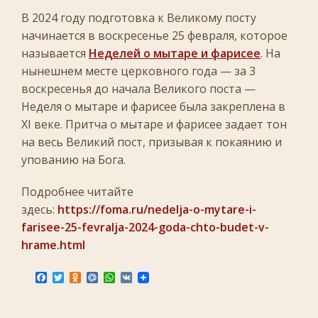
В 2024 году подготовка к Великому посту
начинается в воскресенье 25 февраля, которое
называется
Неделей о мытаре и фарисее
. На
нынешнем месте церковного года — за 3
воскресенья до начала Великого поста —
Неделя о мытаре и фарисее была закреплена в
XI веке. Притча о мытаре и фарисее задает тон
на весь Великий пост, призывая к покаянию и
упованию на Бога.
Подробнее читайте
здесь:
https://foma.ru/nedelja-o-mytare-i-
farisee-25-fevralja-2024-goda-chto-budet-v-
hrame.html
F
T
O
M
W
V
a
w
d
a
h
K
c
i
n
i
a
e
t
o
l
t