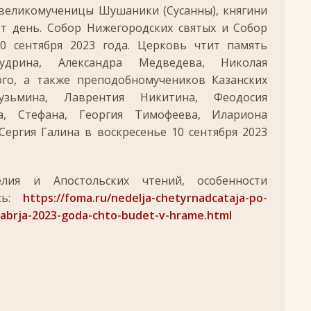
 великомученицы Шушаники (Сусанны), княгини
от день. Собор Нижегородских святых и Собор
 иконы Божией Матери
ЛИК БОГОРОДИЦЫ
10 сентября 2023 года. Церковь чтит память
, воскресенье, 26 октября 2025 года: что будет в храме
+
удрина, Александра Медведева, Николая
КИ СВЯТЫХ
ого, а также преподобномучеников Казанских
узьмина, Лаврентия Никитина, Феодосия
скресенье, 5 июля 2026 года: что будет в храме?
+
на, Стефана, Георгия Тимофеева, Илариона
л первый Православный молодёжный певческий съезд
+
Сергия Галина в воскресенье 10 сентября 2023
 святых
ЛИКИ СВЯТЫХ
елия и Апостольских чтений, особенности
есь:
https://foma.ru/nedelja-chetyrnadcataja-po-
jabrja-2023-goda-chto-budet-v-hrame.html