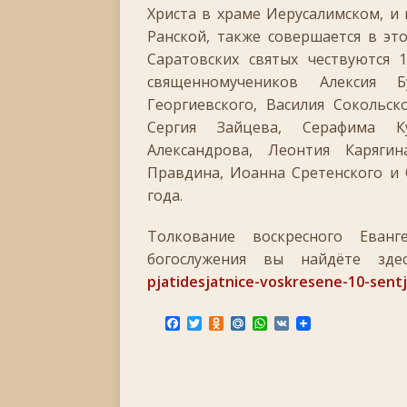
+
Христа в храме Иерусалимском, и
Ранской, также совершается в эт
[ 04.11.2025 ]
Празднование в честь Казанской
Саратовских святых чествуются 
[ 26.10.2025 ]
Неделя двадцатая по Пятидесятнице
священномучеников Алексия Б
[ 19.10.2025 ]
День памяти апостола Фомы
ЛИ
Георгиевского, Василия Сокольск
Сергия Зайцева, Серафима К
[ 05.07.2026 ]
Неделя пятая по Пятидесятнице, во
Александрова, Леонтия Каряги
[ 09.06.2026 ]
08 июня 2026 — В Берлине прошё
Правдина, Иоанна Сретенского и 
[ 06.06.2026 ]
Неделя 1-я по Пятидесятнице, Всех
года.
Толкование воскресного Еванг
богослужения вы найдёте зд
pjatidesjatnice-voskresene-10-sent
F
T
O
M
W
V
a
w
d
a
h
K
c
i
n
i
a
e
t
o
l
t
b
t
k
.
s
o
e
l
R
A