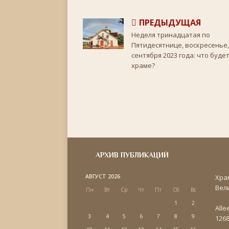
o
r
a
u
p
k
s
p
s
ПРЕДЫДУЩАЯ
n
i
Неделя тринадцатая по
k
Пятидесятнице, воскресенье,
i
сентября 2023 года: что будет
храме?
АРХИВ ПУБЛИКАЦИЙ
АВГУСТ 2026
Хра
Вел
Пн
Вт
Ср
Чт
Пт
Сб
Вс
1
2
Alle
3
4
5
6
7
8
9
1268