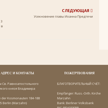
СЛЕДУЮЩАЯ
Усекновение главы Иоанна Предтечи
 3
 в
АДРЕС И КОНТАКТЫ
ПОЖЕРТВОВАНИЯ
м Св. Равноапостольного
БЛАГОТВОРИТЕЛЬНЫЙ СЧЁТ:
икого князя Владимира
Empfänger: Russ.-Orth. Kirche
e der Kosmonauten 184-188
Marzahn
5 Berlin (Marzahn)
Bank: Berliner Volksbank
BIC: BEVODEBB