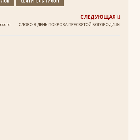
СЛОВ
СВЯТИТЕЛЬ ТИХОН
+
ятнице, воскресенье, 16 ноября 2025 года: что будет в храме?
СЛЕДУЮЩАЯ
ского
СЛОВО В ДЕНЬ ПОКРОВА ПРЕСВЯТОЙ БОГОРОДИЦЫ
 иконы Божией Матери
ЛИК БОГОРОДИЦЫ
, воскресенье, 26 октября 2025 года: что будет в храме
+
КИ СВЯТЫХ
скресенье, 5 июля 2026 года: что будет в храме?
+