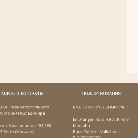
АДРЕС И КОНТАКТЫ
ПОЖЕРТВОВАНИЯ
м Св. Равноапостольного
БЛАГОТВОРИТЕЛЬНЫЙ СЧЁТ:
икого князя Владимира
Empfänger: Russ.-Orth. Kirche
e der Kosmonauten 184-188
Marzahn
5 Berlin (Marzahn)
Bank: Berliner Volksbank
BIC: BEVODEBB