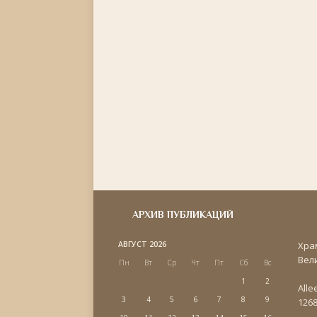
АРХИВ ПУБЛИКАЦИЙ
АВГУСТ 2026
Хра
Вел
Пн
Вт
Ср
Чт
Пт
Сб
Вс
1
2
Alle
3
4
5
6
7
8
9
1268