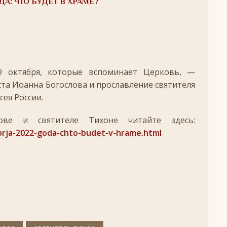
ДА: ЧТО БУДЕТ В ХРАМЕ?
удотворца
ЛИКИ СВЯТЫХ
обедоносец
ЛИКИ СВЯТЫХ
азумейте, яко Аз есмь Бог!»
ПАСХА
9 октября, которые вспоминает Церковь, —
Господень во Иерусалим
ВЕЛИКИЙ ПОСТ
ста Иоанна Богослова и прославление святителя
опоклонная
ВЕЛИКИЙ ПОСТ
сея России.
луждений
ВЕЛИКИЙ ПОСТ
ове и святителе Тихоне читайте здесь:
ой встречи и первой разлуки.
СРЕТЕНИЕ
brja-2022-goda-chto-budet-v-hrame.html
ник
КРЕЩЕНИЕ ГОСПОДНЕ
ЖДЕСТВО
кого поста
РОЖДЕСТВЕНСКИЙ ПОСТ
ятнице, воскресенье, 7 декабря 2025 года: что будет в храме?