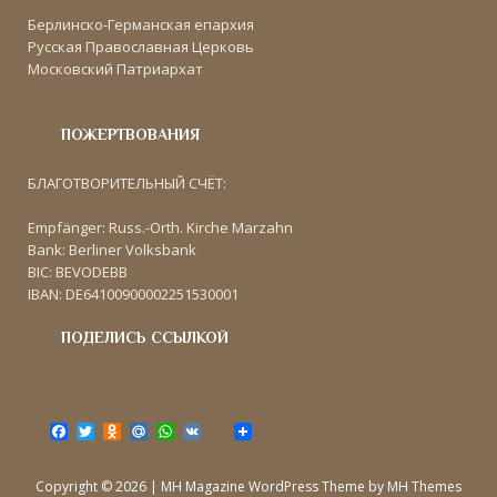
Берлинско-Германская епархия
Русская Православная Церковь
Московский Патриархат
ПОЖЕРТВОВАНИЯ
БЛАГОТВОРИТЕЛЬНЫЙ СЧЁТ:
Empfänger: Russ.-Orth. Kirche Marzahn
Bank: Berliner Volksbank
BIC: BEVODEBB
IBAN: DE64100900002251530001
ПОДЕЛИСЬ ССЫЛКОЙ
F
T
O
M
W
V
a
w
d
a
h
K
c
i
n
i
a
e
t
o
l
t
Copyright © 2026 | MH Magazine WordPress Theme by
MH Themes