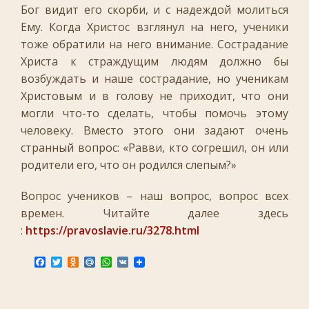
Бог видит его скорби, и с надеждой молиться
Ему. Когда Христос взглянул на него, ученики
тоже обратили на него внимание. Сострадание
Христа к страждущим людям должно бы
возбуждать и наше сострадание, но ученикам
Христовым и в голову не приходит, что они
могли что-то сделать, чтобы помочь этому
человеку. Вместо этого они задают очень
странный вопрос: «Равви, кто согрешил, он или
родители его, что он родился слепым?»
Вопрос учеников – наш вопрос, вопрос всех
времен. Читайте далее здесь
:
https://pravoslavie.ru/3278.html
F
T
O
M
W
V
a
w
d
a
h
K
c
i
n
i
a
e
t
o
l
t
b
t
k
.
s