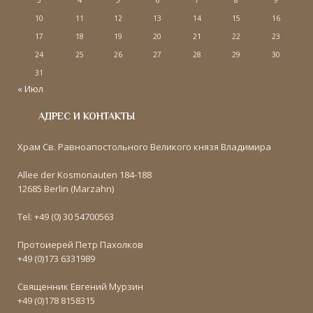
3
4
5
6
7
8
9
10
11
12
13
14
15
16
17
18
19
20
21
22
23
24
25
26
27
28
29
30
31
« Июл
АДРЕС И КОНТАКТЫ
Храм Св. Равноапостольного Великого князя Владимира
Allee der Kosmonauten 184-188
12685 Berlin (Marzahn)
Tel: +49 (0) 30 54700563
Протоиерей Петр Пахолков
+49 (0)173 6331989
Священник Евгений Мурзин
+49 (0)178 8158315