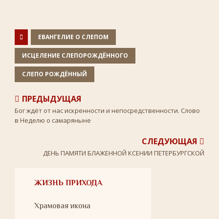
o
e
l
R
A
o
r
a
u
p
k
s
p
s
n
ЕВАНГЕЛИЕ О СЛЕПОМ
i
k
ИСЦЕЛЕНИЕ СЛЕПОРОЖДЁННОГО
i
СЛЕПО РОЖДЁННЫЙ
ПРЕДЫДУЩАЯ
Бог ждёт от нас искренности и непосредственности. Слово
в Неделю о самаряныне
СЛЕДУЮЩАЯ
ДЕНЬ ПАМЯТИ БЛАЖЕННОЙ КСЕНИИ ПЕТЕРБУРГСКОЙ
ЖИЗНЬ ПРИХОДА
Храмовая икона