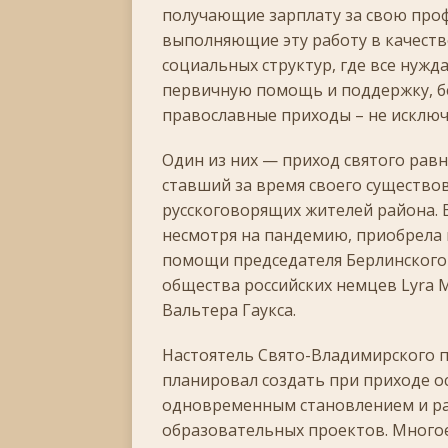
[ 30.11.2025 ]
Воскресенье, 30 ноября 2025 года
получающие зарплату за свою проф
выполняющие эту работу в качеств
[ 15.11.2025 ]
Неделя двадцать третья по Пятидес
социальных структур, где все нуж
+
первичную помощь и поддержку, бе
[ 04.11.2025 ]
Празднование в честь Казанской
православные приходы – не исключ
[ 26.10.2025 ]
Неделя двадцатая по Пятидесятнице
Один из них — приход святого рав
[ 19.10.2025 ]
День памяти апостола Фомы
ЛИ
ставший за время своего существо
русскоговорящих жителей района. В
[ 05.07.2026 ]
Неделя пятая по Пятидесятнице, во
несмотря на пандемию, приобрела 
помощи председателя Берлинского 
общества российских немцев Lyra M
Вальтера Гаукса.
Настоятель Свято-Владимирского 
планировал создать при приходе о
одновременным становлением и ра
образовательных проектов. Многое