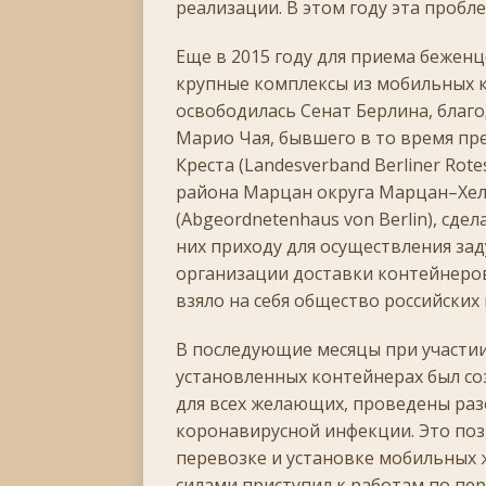
реализации. В этом году эта пробл
Еще в 2015 году для приема беженц
крупные комплексы из мобильных к
освободилась Сенат Берлина, бла
Марио Чая, бывшего в то время пр
Креста (Landesverband Berliner Rote
района Марцан округа Марцан–Хел
(Abgeordnetenhaus von Berlin), сде
них приходу для осуществления за
организации доставки контейнеро
взяло на себя общество российских 
В последующие месяцы при участии 
установленных контейнерах был со
для всех желающих, проведены раз
коронавирусной инфекции. Это по
перевозке и установке мобильных
силами приступил к работам по п