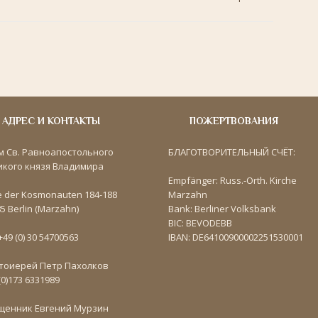
АДРЕС И КОНТАКТЫ
ПОЖЕРТВОВАНИЯ
м Св. Равноапостольного
БЛАГОТВОРИТЕЛЬНЫЙ СЧЁТ:
икого князя Владимира
Empfänger: Russ.-Orth. Kirche
e der Kosmonauten 184-188
Marzahn
5 Berlin (Marzahn)
Bank: Berliner Volksbank
BIC: BEVODEBB
 +49 (0) 30 54700563
IBAN: DE64100900002251530001
тоиерей Петр Пахолков
(0)173 6331989
щенник Евгений Мурзин