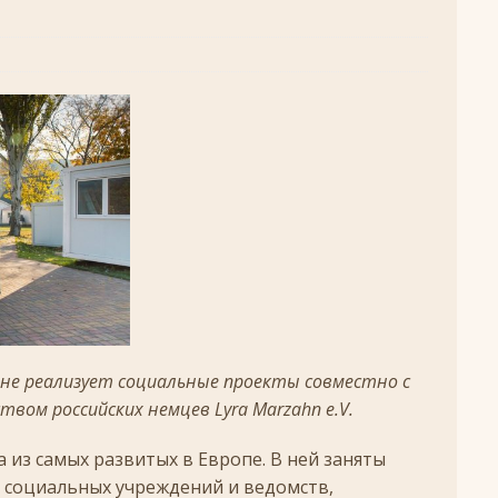
удотворца
ЛИКИ СВЯТЫХ
обедоносец
ЛИКИ СВЯТЫХ
азумейте, яко Аз есмь Бог!»
ПАСХА
Господень во Иерусалим
ВЕЛИКИЙ ПОСТ
опоклонная
ВЕЛИКИЙ ПОСТ
луждений
ВЕЛИКИЙ ПОСТ
ой встречи и первой разлуки.
СРЕТЕНИЕ
ник
КРЕЩЕНИЕ ГОСПОДНЕ
ЖДЕСТВО
не реализует социальные проекты совместно с
кого поста
РОЖДЕСТВЕНСКИЙ ПОСТ
вом российских немцев Lyra Marzahn e.V.
ятнице, воскресенье, 7 декабря 2025 года: что будет в храме?
 из самых развитых в Европе. В ней заняты
 социальных учреждений и ведомств,