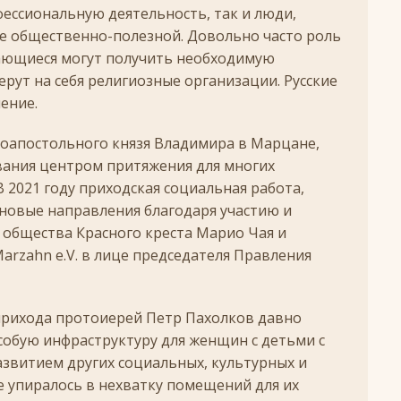
+
ессиональную деятельность, так и люди,
е общественно-полезной. Довольно часто роль
ятнице, воскресенье, 16 ноября 2025 года: что будет в храме?
дающиеся могут получить необходимую
рут на себя религиозные организации. Русские
 иконы Божией Матери
ЛИК БОГОРОДИЦЫ
ение.
, воскресенье, 26 октября 2025 года: что будет в храме
+
ноапостольного князя Владимира в Марцане,
КИ СВЯТЫХ
вания центром притяжения для многих
 2021 году приходская социальная работа,
скресенье, 5 июля 2026 года: что будет в храме?
+
новые направления благодаря участию и
общества Красного креста Марио Чая и
arzahn e.V. в лице председателя Правления
прихода протоиерей Петр Пахолков давно
собую инфраструктуру для женщин с детьми с
звитием других социальных, культурных и
 упиралось в нехватку помещений для их