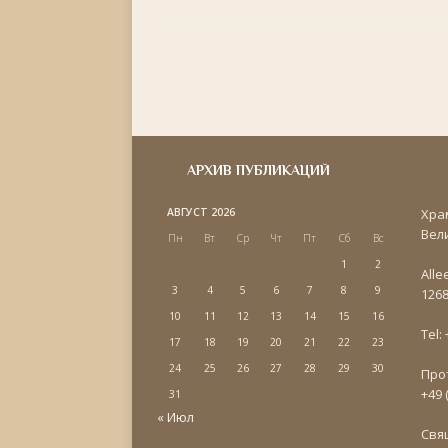
АРХИВ ПУБЛИКАЦИЙ
АВГУСТ 2026
Хра
Вел
Пн
Вт
Ср
Чт
Пт
Сб
Вс
1
2
Alle
3
4
5
6
7
8
9
1268
10
11
12
13
14
15
16
Tel:
17
18
19
20
21
22
23
24
25
26
27
28
29
30
Про
+49 
31
« Июл
Свя