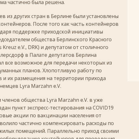
ема частично была решена.
ев из других стран в Берлине были установлены
онтейнеров. После того как часть контейнеров
годаря поддержке приходской инициативы
едседателем общества Берлинского Красного
s Kreuz e.V., DRK) и депутатом от столичного
лерсдорф в Палате депутатов Берлина
лал все возможное для передачи некоторых из
думанных планов. Хлопотливую работу по
в и их размещения на территории прихода
немцев Lyra Marzahn e.V.
членов общества Lyra Marzahn e.V. в уже
здан пункт экспресс-тестирования на COVID19
овые акции по вакцинации населения от
зволило частично компенсировать расходы по
 жилых помещений. Параллельно приход своими
ереоборудованию контейнеров для проведения