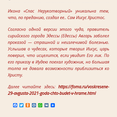
Икона «Спас Нерукотворный» уникальна тем,
что, по преданию, создал ее.. Сам Иисус Христос.
Согласно одной версии этого чуда, правитель
сирийского города Эдессы (Едессы) Авгарь заболел
проказой — страшной и неизлечимой болезнью.
Услышав о чудесах, которые творил Иисус, царь
поверил, что исцелится, если увидит Его лик. По
его приказу в Иудею поехал художник, но большая
толпа не давала возможности приблизиться ко
Христу.
Далее читайте здесь:
https://foma.ru/voskresene-
29-avgusta-2021-goda-chto-budet-v-hrame.html
F
T
O
M
W
V
a
w
d
a
h
K
c
i
n
i
a