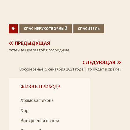
e
t
o
l
t
b
t
k
.
s
o
e
l
R
A
o
r
a
u
p
k
s
p
s
n
СПАС НЕРУКОТВОРНЫЙ
СПАСИТЕЛЬ
i
k
i
ПРЕДЫДУЩАЯ
Успение Пресвятой Богородицы
СЛЕДУЮЩАЯ
Воскресенье, 5 сентября 2021 года: что будет в храме?
ЖИЗНЬ ПРИХОДА
Храмовая икона
Хор
Воскресная школа