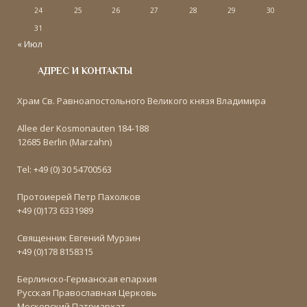
24
25
26
27
28
29
30
31
« Июл
АДРЕС И КОНТАКТЫ
Храм Св. Равноапостольного Великого князя Владимира
Allee der Kosmonauten 184-188
12685 Berlin (Marzahn)
Tel: +49 (0) 30 54700563
Протоиерей Петр Пахолков
+49 (0)173 6331989
Священник Евгений Мурзин
+49 (0)178 8158315
Берлинско-Германская епархия
Русская Православная Церковь
Московский Патриархат