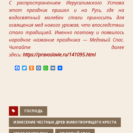
С распространением Иерусалимского Устава
этот праздник пришел и на Русь, где на
водосвятный молебен стали приносить для
освящения мед нового урожая, что впоследствии
стало традицией. Именно поэтому и появилось
народное название праздника — Медовый Спас.
Читайте далее
здесь:
https://pravoslavie.ru/141095.html
F
T
O
M
W
V
a
w
d
a
h
K
c
i
n
i
a
e
t
o
l
t
b
t
k
.
s
o
e
l
R
A
o
r
a
u
p
k
s
p
s
n
ГОСПОДЬ
i
k
ИЗНЕСЕНИЕ ЧЕСТНЫХ ДРЕВ ЖИВОТВОРЯЩЕГО КРЕСТА
i