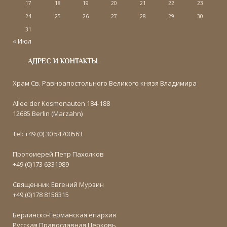
17
18
19
20
21
22
23
24
25
26
27
28
29
30
31
« Июл
АДРЕС И КОНТАКТЫ
Храм Св. Равноапостольного Великого князя Владимира
Allee der Kosmonauten 184-188
12685 Berlin (Marzahn)
Tel: +49 (0) 30 54700563
Протоиерей Петр Пахолков
+49 (0)173 6331989
Священник Евгений Мурзин
+49 (0)178 8158315
Берлинско-Германская епархия
Русская Православная Церковь