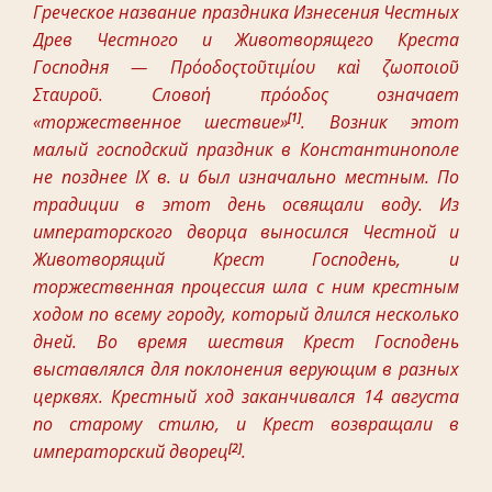
Греческое название праздника Изнесения Честных
Древ Честного и Животворящего Креста
Господня — Πρόοδοςτοῦτιμίου καὶ ζωοποιοῦ
Σταυροῦ. Словоἡ πρόοδος означает
[1]
«торжественное шествие»
. Возник этот
малый господский праздник в Константинополе
не позднее IX в. и был изначально местным. По
традиции в этот день освящали воду. Из
императорского дворца выносился Честной и
Животворящий Крест Господень, и
торжественная процессия шла с ним крестным
ходом по всему городу, который длился несколько
дней. Во время шествия Крест Господень
выставлялся для поклонения верующим в разных
церквях. Крестный ход заканчивался 14 августа
по старому стилю, и Крест возвращали в
[2]
императорский дворец
.