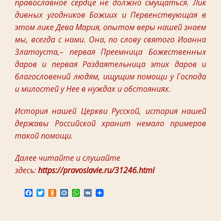
православное сердце не должно смущаться. Лик
дивных угодников Божиих и Первенствующая в
этом лике Дева Мария, опытом веры нашей знаем
мы, всегда с нами. Она, по слову святого Иоанна
Златоуста,– первая Преемница Божественных
даров и первая Раздаятельница этих даров и
благословений людям, ищущим помощи у Господа
и милостей у Нее в нуждах и обстояниях.
История нашей Церкви Русской, история нашей
державы Российской хранит немало примеров
такой помощи.
Далее читайте и слушайте
здесь:
https://pravoslavie.ru/31246.html
F
T
O
M
W
V
a
w
d
a
h
K
c
i
n
i
a
e
t
o
l
t