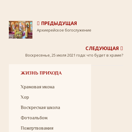
b
t
k
.
s
o
e
l
R
A
o
r
a
u
p
k
s
p
s
ПРЕДЫДУЩАЯ
n
i
Архиерейское богослужение
k
i
СЛЕДУЮЩАЯ
Воскресенье, 25 июля 2021 года: что будет в храме?
ЖИЗНЬ ПРИХОДА
Храмовая икона
Хор
Воскресная школа
Фотоальбом
Пожертвования