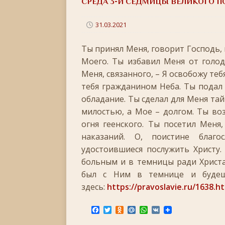
СРЕДА 3-Й СЕДМИЦЫ ВЕЛИКОГО П
[ 22.05.2026 ]
День памяти святителя Николая Ч
[ 05.05.2026 ]
Святой великомученик Георгий П
31.03.2021
[ 20.04.2026 ]
Радоница
+
Ты принял Меня, говорит Господь, 
[ 11.04.2026 ]
Пасха Христова: «Упразднитесь, и р
Моего. Ты избавил Меня от голод
Меня, связанного, – Я освобожу теб
[ 05.04.2026 ]
Неделя 6-я Великого поста. Вход 
тебя гражданином Неба. Ты подал 
[ 14.03.2026 ]
Неделя 3-я Великого Поста. Крест
обладание. Ты сделал для Меня тай
[ 23.02.2026 ]
Великий пост: 10 правил и 10 заб
милостью, а Мое – долгом. Ты воз
огня геенского. Ты посетил Меня
[ 14.02.2026 ]
Сретение Господне: праздник дивн
наказаний. О, поистине благо
[ 18.01.2026 ]
Как провести Крещенский Сочель
удостоившиеся послужить Христу.
[ 06.01.2026 ]
Светлое Христово Рождество
РО
больным и в темницы ради Христа
был с Ним в темнице и будеш
[ 19.12.2025 ]
Значение и важность Рождественс
здесь:
https://pravoslavie.ru/1638.h
[ 07.12.2025 ]
Неделя двадцать шестая по Пятидес
F
T
O
M
W
V
+
a
w
d
a
h
K