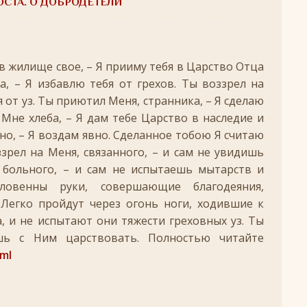
ОСТА. О ДОБРОДЕТЕЛИ
удотворца
ЛИКИ СВЯТЫХ
обедоносец
ЛИКИ СВЯТЫХ
в жилище свое, – Я прииму тебя в Царство Отца
азумейте, яко Аз есмь Бог!»
ПАСХА
а, – Я избавлю тебя от грехов. Ты воззрел на
я от уз. Ты приютил Меня, странника, – Я сделаю
Господень во Иерусалим
ВЕЛИКИЙ ПОСТ
Мне хлеба, – Я дам тебе Царство в наследие и
опоклонная
ВЕЛИКИЙ ПОСТ
но, – Я воздам явно. Сделанное тобою Я считаю
луждений
ВЕЛИКИЙ ПОСТ
зрел на Меня, связанного, – и сам не увидишь
, больного, – и сам не испытаешь мытарств и
ой встречи и первой разлуки.
СРЕТЕНИЕ
словенны руки, совершающие благодеяния,
ник
КРЕЩЕНИЕ ГОСПОДНЕ
 Легко пройдут через огонь ноги, ходившие к
ЖДЕСТВО
, и не испытают они тяжести греховных уз. Ты
ь с Ним царствовать. Полностью читайте
кого поста
РОЖДЕСТВЕНСКИЙ ПОСТ
tml
ятнице, воскресенье, 7 декабря 2025 года: что будет в храме?