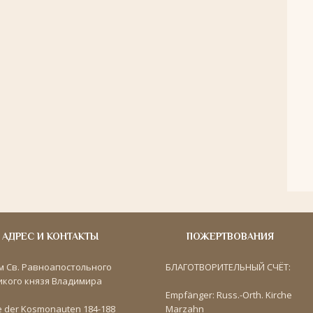
АДРЕС И КОНТАКТЫ
ПОЖЕРТВОВАНИЯ
м Св. Равноапостольного
БЛАГОТВОРИТЕЛЬНЫЙ СЧЁТ:
икого князя Владимира
Empfänger: Russ.-Orth. Kirche
e der Kosmonauten 184-188
Marzahn