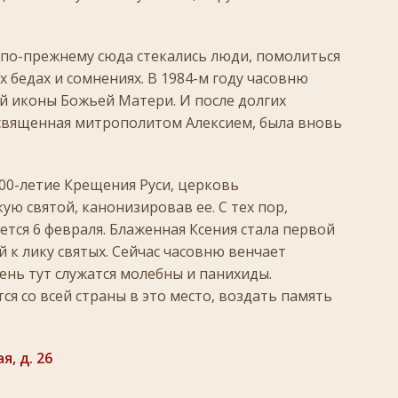
в по-прежнему сюда стекались люди, помолиться
 бедах и сомнениях. В 1984-м году часовню
й иконы Божьей Матери. И после долгих
освященная митрополитом Алексием, была вновь
000-летие Крещения Руси, церковь
ю святой, канонизировав ее. С тех пор,
ется 6 февраля. Блаженная Ксения стала первой
к лику святых. Сейчас часовню венчает
день тут служатся молебны и панихиды.
я со всей страны в это место, воздать память
я, д. 26