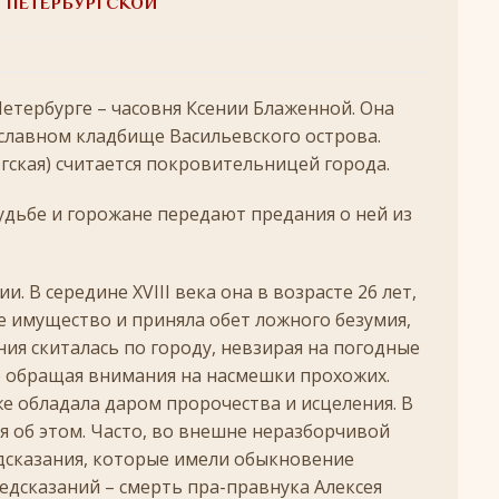
 ПЕТЕРБУРГСКОЙ
удотворца
ЛИКИ СВЯТЫХ
обедоносец
ЛИКИ СВЯТЫХ
етербурге – часовня Ксении Блаженной. Она
азумейте, яко Аз есмь Бог!»
ПАСХА
славном кладбище Васильевского острова.
гская) считается покровительницей города.
Господень во Иерусалим
ВЕЛИКИЙ ПОСТ
опоклонная
ВЕЛИКИЙ ПОСТ
удьбе и горожане передают предания о ней из
луждений
ВЕЛИКИЙ ПОСТ
ой встречи и первой разлуки.
СРЕТЕНИЕ
. В середине XVIII века она в возрасте 26 лет,
е имущество и приняла обет ложного безумия,
ник
КРЕЩЕНИЕ ГОСПОДНЕ
ния скиталась по городу, невзирая на погодные
ЖДЕСТВО
 не обращая внимания на насмешки прохожих.
кого поста
РОЖДЕСТВЕНСКИЙ ПОСТ
кже обладала даром пророчества и исцеления. В
я об этом. Часто, во внешне неразборчивой
ятнице, воскресенье, 7 декабря 2025 года: что будет в храме?
дсказания, которые имели обыкновение
редсказаний – смерть пра-правнука Алексея