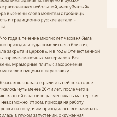
сеславина. Здание возведено в русско-
шке располагался небольшой, «чешуйчатый»
ора высечены слова молитвы с гробницы
сть и традиционно русские детали –
ны.
го года в течение многих лет часовня была
вно приходили туда помолиться о близких,
ыла закрыта и церковь, и в годы Отечественной
ры горюче-смазочных материалов. Вся
жжены. Мраморные плиты с захоронения
х металлов пущены в переплавку…
46 часовню снова открыли и в ней некоторое
жалось чуть менее 20-ти лет, после чего в
нию властей в часовне разместилась мастерская
 невозможно. Утром, приходя на работу,
репки на полу, и им приходилось все начинать
дилась в глухом запустении, окруженная