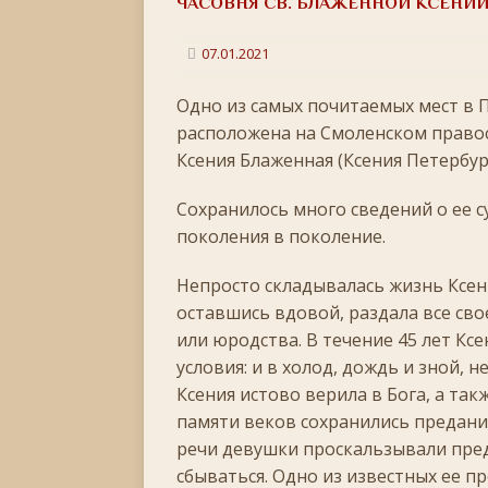
ЧАСОВНЯ СВ. БЛАЖЕННОЙ КСЕНИИ
[ 22.05.2026 ]
День памяти святителя Николая Ч
[ 05.05.2026 ]
Святой великомученик Георгий П
07.01.2021
[ 20.04.2026 ]
Радоница
+
Одно из самых почитаемых мест в П
[ 11.04.2026 ]
Пасха Христова: «Упразднитесь, и р
расположена на Смоленском право
Ксения Блаженная (Ксения Петербур
[ 05.04.2026 ]
Неделя 6-я Великого поста. Вход 
[ 14.03.2026 ]
Неделя 3-я Великого Поста. Крест
Сохранилось много сведений о ее с
поколения в поколение.
[ 23.02.2026 ]
Великий пост: 10 правил и 10 заб
[ 14.02.2026 ]
Сретение Господне: праздник дивн
Непросто складывалась жизнь Ксении
[ 18.01.2026 ]
оставшись вдовой, раздала все сво
Как провести Крещенский Сочель
или юродства. В течение 45 лет Ксе
[ 06.01.2026 ]
Светлое Христово Рождество
РО
условия: и в холод, дождь и зной,
[ 19.12.2025 ]
Значение и важность Рождественс
Ксения истово верила в Бога, а та
памяти веков сохранились предани
[ 07.12.2025 ]
Неделя двадцать шестая по Пятидес
речи девушки проскальзывали пре
+
сбываться. Одно из известных ее п