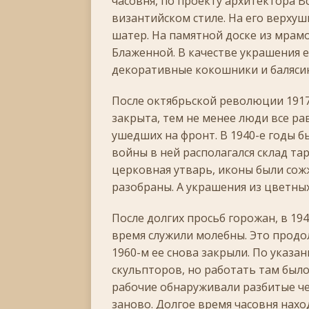
часовня, по проекту архитектора В
византийском стиле. На его верху
шатер. На памятной доске из мрам
Блаженной. В качестве украшения е
декоративные кокошники и баляси
После октябрьской революции 1917-
закрыта, тем не менее люди все ра
ушедших на фронт. В 1940-е годы б
войны в ней располагался склад та
церковная утварь, иконы были со
разобраны. А украшения из цветны
После долгих просьб горожан, в 19
время служили молебны. Это продол
1960-м ее снова закрыли. По указа
скульпторов, но работать там было
рабочие обнаруживали разбитые че
заново. Долгое время часовня нахо