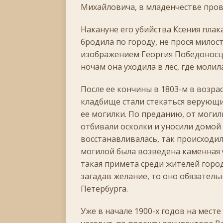
[ 30.11.2025 ]
Воскресенье, 30 ноября 2025 года
Михайловича, в младенчестве про
[ 15.11.2025 ]
Неделя двадцать третья по Пятидес
Накануне его убийства Ксения плак
+
бродила по городу, не прося милос
изображением Георгия Победоносца
[ 04.11.2025 ]
Празднование в честь Казанской
ночам она уходила в лес, где молил
[ 26.10.2025 ]
Неделя двадцатая по Пятидесятнице
[ 19.10.2025 ]
После ее кончины в 1803-м в возрас
День памяти апостола Фомы
ЛИ
кладбище стали стекаться верующие
[ 05.07.2026 ]
Неделя пятая по Пятидесятнице, во
ее могилки. По преданию, от могил
отбивали осколки и уносили домой 
восстанавливалась, так происходило
могилой была возведена каменная ч
такая примета среди жителей горо
загадав желание, то оно обязатель
Петербурга.
Уже в начале 1900-х годов на мест