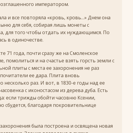
+
возглашенного императором.
ятнице, воскресенье, 16 ноября 2025 года: что будет в храме?
ала и все повторяла «кровь, кровь…» Днем она
тыню для себя, собирая лишь монеты с
, для того чтобы отдать их нуждающимся. По
 иконы Божией Матери
ЛИК БОГОРОДИЦЫ
ась в одиночестве.
, воскресенье, 26 октября 2025 года: что будет в храме
+
те 71 года, почти сразу же на Смоленское
КИ СВЯТЫХ
, помолиться и на счастье взять горсть земли с
скресенье, 5 июля 2026 года: что будет в храме?
+
ьной плиты с места ее захоронения не раз
почитатели ее дара. Плита вновь
 несколько раз. И вот, в 1830-е годы над ее
асовенка с иконостасом из дерева дуба. Есть
да: если трижды обойти часовню Ксении,
но сбудется, благодаря покровительнице
е захоронения была построена и освящена новая