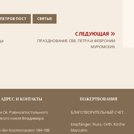
ПЕТРОВ ПОСТ
СВЯТЫЕ
СЛЕДУЮЩАЯ
да
ПРАЗДНОВАНИЕ СВВ. ПЕТРА И ФЕВРОНИИ
МУРОМСКИХ
АДРЕС И КОНТАКТЫ
ПОЖЕРТВОВАНИЯ
м Св. Равноапостольного
БЛАГОТВОРИТЕЛЬНЫЙ СЧЁТ:
икого князя Владимира
Empfänger: Russ.-Orth. Kirche
e der Kosmonauten 184-188
Marzahn