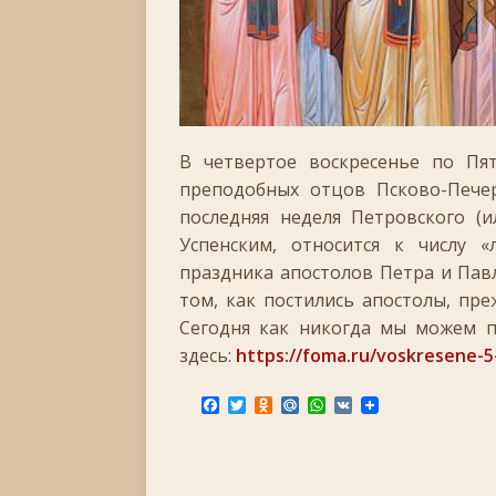
[ 30.11.2025 ]
Воскресенье, 30 ноября 2025 года
[ 15.11.2025 ]
Неделя двадцать третья по Пятидес
+
[ 04.11.2025 ]
Празднование в честь Казанской
[ 26.10.2025 ]
Неделя двадцатая по Пятидесятнице
В четвертое воскресенье по Пя
преподобных отцов Псково-Печер
[ 19.10.2025 ]
День памяти апостола Фомы
ЛИ
последняя неделя Петровского (и
[ 05.07.2026 ]
Неделя пятая по Пятидесятнице, во
Успенским, относится к числу «
праздника апостолов Петра и Пав
том, как постились апостолы, пр
Сегодня как никогда мы можем п
здесь:
https://foma.ru/voskresene-5
F
T
O
M
W
V
a
w
d
a
h
K
c
i
n
i
a
e
t
o
l
t
b
t
k
.
s
o
e
l
R
A