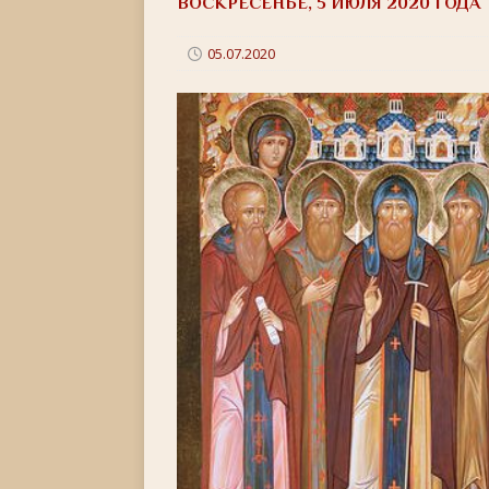
ВОСКРЕСЕНЬЕ, 5 ИЮЛЯ 2020 ГОДА
[ 22.05.2026 ]
День памяти святителя Николая Ч
[ 05.05.2026 ]
Святой великомученик Георгий П
05.07.2020
[ 20.04.2026 ]
Радоница
+
[ 11.04.2026 ]
Пасха Христова: «Упразднитесь, и р
[ 05.04.2026 ]
Неделя 6-я Великого поста. Вход 
[ 14.03.2026 ]
Неделя 3-я Великого Поста. Крест
[ 23.02.2026 ]
Великий пост: 10 правил и 10 заб
[ 14.02.2026 ]
Сретение Господне: праздник дивн
[ 18.01.2026 ]
Как провести Крещенский Сочель
[ 06.01.2026 ]
Светлое Христово Рождество
РО
[ 19.12.2025 ]
Значение и важность Рождественс
[ 07.12.2025 ]
Неделя двадцать шестая по Пятидес
+