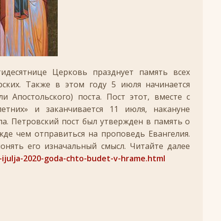
+
ятнице, воскресенье, 16 ноября 2025 года: что будет в храме?
 иконы Божией Матери
ЛИК БОГОРОДИЦЫ
, воскресенье, 26 октября 2025 года: что будет в храме
+
тидесятнице Церковь празднует память всех
ских. Также в этом году 5 июля начинается
КИ СВЯТЫХ
ли Апостольского) поста. Пост этот, вместе с
скресенье, 5 июля 2026 года: что будет в храме?
+
летних» и заканчивается 11 июля, накануне
ла. Петровский пост был утвержден в память о
ежде чем отправиться на проповедь Евангелия.
онять его изначальный смысл. Читайте далее
-ijulja-2020-goda-chto-budet-v-hrame.html