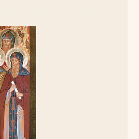
удотворца
ЛИКИ СВЯТЫХ
обедоносец
ЛИКИ СВЯТЫХ
азумейте, яко Аз есмь Бог!»
ПАСХА
Господень во Иерусалим
ВЕЛИКИЙ ПОСТ
опоклонная
ВЕЛИКИЙ ПОСТ
луждений
ВЕЛИКИЙ ПОСТ
ой встречи и первой разлуки.
СРЕТЕНИЕ
ник
КРЕЩЕНИЕ ГОСПОДНЕ
ЖДЕСТВО
кого поста
РОЖДЕСТВЕНСКИЙ ПОСТ
ятнице, воскресенье, 7 декабря 2025 года: что будет в храме?