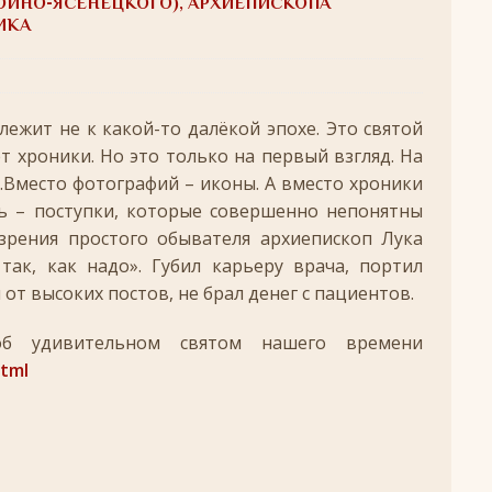
ВОЙНО-ЯСЕНЕЦКОГО), АРХИЕПИСКОПА
удотворца
ЛИКИ СВЯТЫХ
ИКА
обедоносец
ЛИКИ СВЯТЫХ
азумейте, яко Аз есмь Бог!»
лежит не к какой-то далёкой эпохе. Это святой
ПАСХА
т хроники. Но это только на первый взгляд. На
Господень во Иерусалим
ВЕЛИКИЙ ПОСТ
.Вместо фотографий – иконы. А вместо хроники
опоклонная
ВЕЛИКИЙ ПОСТ
ь – поступки, которые совершенно непонятны
зрения простого обывателя архиепископ Лука
луждений
ВЕЛИКИЙ ПОСТ
 так, как надо». Губил карьеру врача, портил
ой встречи и первой разлуки.
СРЕТЕНИЕ
от высоких постов, не брал денег с пациентов.
ник
КРЕЩЕНИЕ ГОСПОДНЕ
б удивительном святом нашего времени
ЖДЕСТВО
html
кого поста
РОЖДЕСТВЕНСКИЙ ПОСТ
ятнице, воскресенье, 7 декабря 2025 года: что будет в храме?