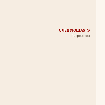
+
ятнице, воскресенье, 16 ноября 2025 года: что будет в храме?
 иконы Божией Матери
ЛИК БОГОРОДИЦЫ
СЛЕДУЮЩАЯ
, воскресенье, 26 октября 2025 года: что будет в храме
+
Петров пост
КИ СВЯТЫХ
скресенье, 5 июля 2026 года: что будет в храме?
+