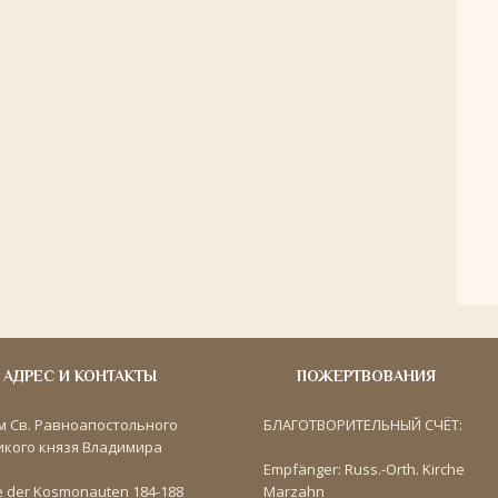
АДРЕС И КОНТАКТЫ
ПОЖЕРТВОВАНИЯ
м Св. Равноапостольного
БЛАГОТВОРИТЕЛЬНЫЙ СЧЁТ:
икого князя Владимира
Empfänger: Russ.-Orth. Kirche
e der Kosmonauten 184-188
Marzahn