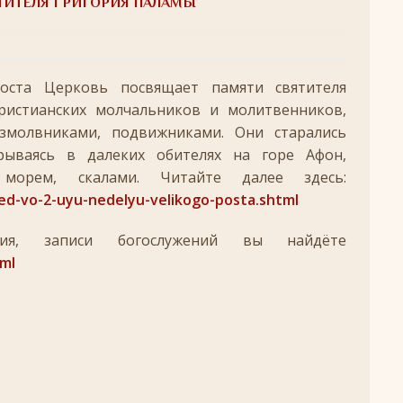
ЯТИТЕЛЯ ГРИГОРИЯ ПАЛАМЫ
удотворца
ЛИКИ СВЯТЫХ
обедоносец
ЛИКИ СВЯТЫХ
поста Церковь посвящает памяти святителя
азумейте, яко Аз есмь Бог!»
ПАСХА
христианских молчальников и молитвенников,
змолвниками, подвижниками. Они старались
Господень во Иерусалим
ВЕЛИКИЙ ПОСТ
рываясь в далеких обителях на горе Афон,
опоклонная
ВЕЛИКИЙ ПОСТ
морем, скалами. Читайте далее здесь:
луждений
ВЕЛИКИЙ ПОСТ
ed-vo-2-uyu-nedelyu-velikogo-posta.shtml
ой встречи и первой разлуки.
СРЕТЕНИЕ
ория, записи богослужений вы найдёте
ник
КРЕЩЕНИЕ ГОСПОДНЕ
tml
ЖДЕСТВО
кого поста
РОЖДЕСТВЕНСКИЙ ПОСТ
ятнице, воскресенье, 7 декабря 2025 года: что будет в храме?