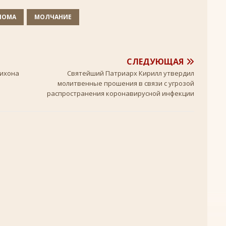
+
ЛОМА
МОЛЧАНИЕ
ятнице, воскресенье, 16 ноября 2025 года: что будет в храме?
 иконы Божией Матери
ЛИК БОГОРОДИЦЫ
СЛЕДУЮЩАЯ
, воскресенье, 26 октября 2025 года: что будет в храме
+
Тихона
Святейший Патриарх Кирилл утвердил
молитвенные прошения в связи с угрозой
КИ СВЯТЫХ
распространения коронавирусной инфекции
скресенье, 5 июля 2026 года: что будет в храме?
+