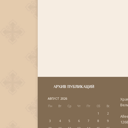
АРХИВ ПУБЛИКАЦИЙ
АВГУСТ 2026
Хра
Вел
Пн
Вт
Ср
Чт
Пт
Сб
Вс
1
2
Alle
3
4
5
6
7
8
9
1268