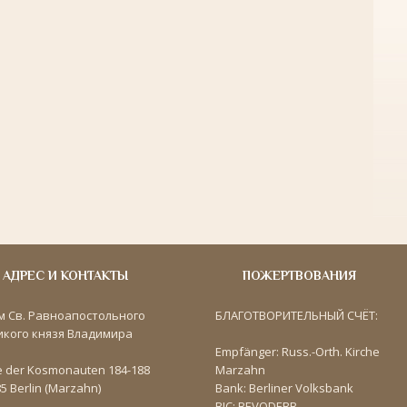
АДРЕС И КОНТАКТЫ
ПОЖЕРТВОВАНИЯ
м Св. Равноапостольного
БЛАГОТВОРИТЕЛЬНЫЙ СЧЁТ:
икого князя Владимира
Empfänger: Russ.-Orth. Kirche
e der Kosmonauten 184-188
Marzahn
5 Berlin (Marzahn)
Bank: Berliner Volksbank
BIC: BEVODEBB