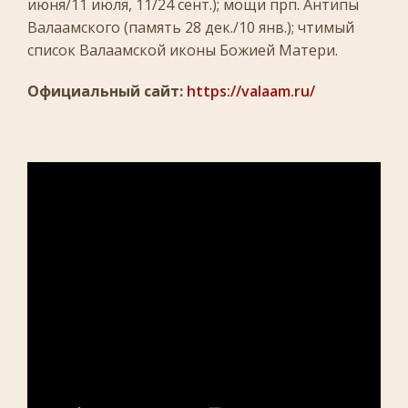
июня/11 июля, 11/24 сент.); мощи прп. Антипы
Валаамского (память 28 дек./10 янв.); чтимый
список Валаамской иконы Божией Матери.
Официальный сайт:
https://valaam.ru/