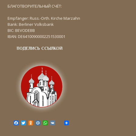
БЛАГОТВОРИТЕЛЬНЫЙ СЧЁТ:
Empfänger: Russ.-Orth. Kirche Marzahn
Bank: Berliner Volksbank
BIC: BEVODEBB
IBAN: DE64100900002251530001
ПОДЕЛИСЬ ССЫЛКОЙ
F
T
O
M
W
V
a
w
d
a
h
K
c
i
n
i
a