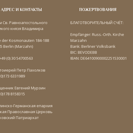
АДРЕС И КОНТАКТЫ
ПОЖЕРТВОВАНИЯ
м Св. Равноапостольного
БЛАГОТВОРИТЕЛЬНЫЙ СЧЁТ:
икого князя Владимира
Empfänger: Russ.-Orth. Kirche
e der Kosmonauten 184-188
Marzahn
5 Berlin (Marzahn)
Bank: Berliner Volksbank
BIC: BEVODEBB
 +49 (0) 30 54700563
IBAN: DE64100900002251530001
тоиерей Петр Пахолков
(0)173 6331989
щенник Евгений Мурзин
(0)178 8158315
линско-Германская епархия
ская Православная Церковь
ковский Патриархат