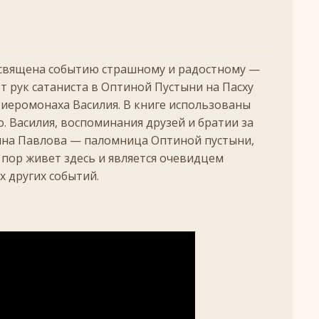
удотворца
ЛИКИ СВЯТЫХ
обедоносец
ЛИКИ СВЯТЫХ
священа событию страшному и радостному —
азумейте, яко Аз есмь Бог!»
ПАСХА
т рук сатаниста в Оптиной Пустыни на Пасху
 иеромонаха Василия. В книге использованы
Господень во Иерусалим
ВЕЛИКИЙ ПОСТ
. Василия, воспоминания друзей и братии за
опоклонная
ВЕЛИКИЙ ПОСТ
ина Павлова — паломница Оптиной пустыни,
луждений
ВЕЛИКИЙ ПОСТ
х пор живет здесь и является очевидцем
х других событий.
ой встречи и первой разлуки.
СРЕТЕНИЕ
ник
КРЕЩЕНИЕ ГОСПОДНЕ
ЖДЕСТВО
кого поста
РОЖДЕСТВЕНСКИЙ ПОСТ
ятнице, воскресенье, 7 декабря 2025 года: что будет в храме?