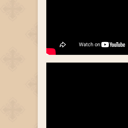
[ 30.11.2025 ]
Воскресенье, 30 ноября 2025 года
[ 15.11.2025 ]
Неделя двадцать третья по Пятидес
+
[ 04.11.2025 ]
Празднование в честь Казанской
[ 26.10.2025 ]
Неделя двадцатая по Пятидесятнице
[ 19.10.2025 ]
День памяти апостола Фомы
ЛИ
[ 05.07.2026 ]
Неделя пятая по Пятидесятнице, во