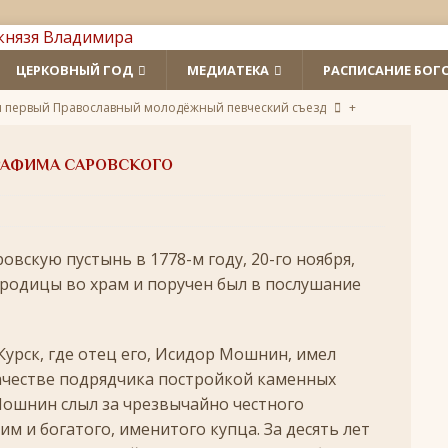
ЦЕРКОВНЫЙ ГОД
МЕДИАТЕКА
РАСПИСАНИЕ БОГ
л первый Православный молодёжный певческий съезд
+
 святых
ЛИКИ СВЯТЫХ
РАФИМА САРОВСКОГО
удотворца
ЛИКИ СВЯТЫХ
обедоносец
ЛИКИ СВЯТЫХ
овскую пустынь в 1778-м году, 20-го ноября,
азумейте, яко Аз есмь Бог!»
ПАСХА
родицы во храм и поручен был в послушание
Господень во Иерусалим
ВЕЛИКИЙ ПОСТ
опоклонная
ВЕЛИКИЙ ПОСТ
Курск, где отец его, Исидор Мошнин, имел
ачестве подрядчика постройкой каменных
луждений
ВЕЛИКИЙ ПОСТ
Мошнин слыл за чрезвычайно честного
ой встречи и первой разлуки.
СРЕТЕНИЕ
м и богатого, именитого купца. За десять лет
ник
КРЕЩЕНИЕ ГОСПОДНЕ