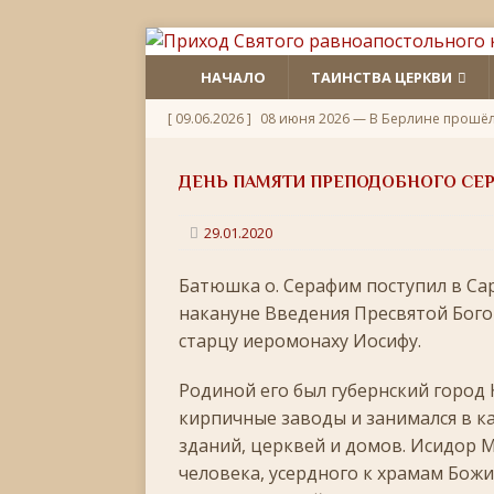
НАЧАЛО
ТАИНСТВА ЦЕРКВИ
[ 09.06.2026 ]
08 июня 2026 — В Берлине прошё
[ 06.06.2026 ]
Неделя 1-я по Пятидесятнице, Всех
ДЕНЬ ПАМЯТИ ПРЕПОДОБНОГО СЕ
[ 22.05.2026 ]
День памяти святителя Николая Ч
[ 05.05.2026 ]
Святой великомученик Георгий П
29.01.2020
[ 20.04.2026 ]
Радоница
+
Батюшка о. Серафим поступил в Сар
[ 11.04.2026 ]
Пасха Христова: «Упразднитесь, и р
накануне Введения Пресвятой Бого
старцу иеромонаху Иосифу.
[ 05.04.2026 ]
Неделя 6-я Великого поста. Вход 
[ 14.03.2026 ]
Неделя 3-я Великого Поста. Крест
Родиной его был губернский город 
кирпичные заводы и занимался в к
[ 23.02.2026 ]
Великий пост: 10 правил и 10 заб
зданий, церквей и домов. Исидор 
[ 14.02.2026 ]
Сретение Господне: праздник дивн
человека, усердного к храмам Божии
[ 18.01.2026 ]
Как провести Крещенский Сочель