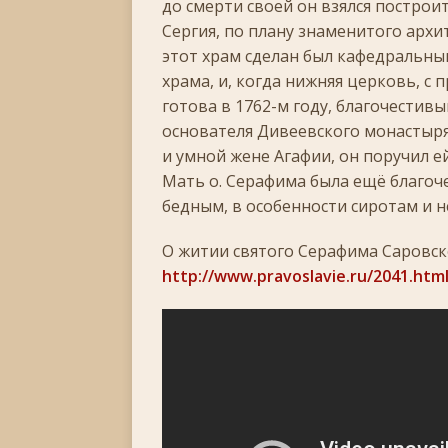
до смерти своей он взялся построи
Сергия, по плану знаменитого архит
[ 06.01.2026 ]
Светлое Христово Рождество
РО
этот храм сделан был кафедральным
[ 19.12.2025 ]
Значение и важность Рождественс
храма, и, когда нижняя церковь, с
[ 07.12.2025 ]
Неделя двадцать шестая по Пятидес
готова в 1762-м году, благочестив
основателя Дивеевского монастыря,
+
и умной жене Агафии, он поручил е
[ 30.11.2025 ]
Воскресенье, 30 ноября 2025 года
Мать о. Серафима была ещё благоч
[ 15.11.2025 ]
Неделя двадцать третья по Пятидес
бедным, в особенности сиротам и 
+
О житии святого Серафима Саровск
[ 04.11.2025 ]
Празднование в честь Казанской
http://www.pravoslavie.ru/2041.htm
[ 26.10.2025 ]
Неделя двадцатая по Пятидесятнице
[ 19.10.2025 ]
День памяти апостола Фомы
ЛИ
[ 05.07.2026 ]
Неделя пятая по Пятидесятнице, во