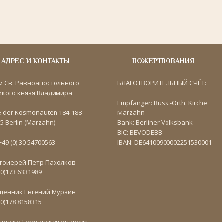
АДРЕС И КОНТАКТЫ
ПОЖЕРТВОВАНИЯ
м Св. Равноапостольного
БЛАГОТВОРИТЕЛЬНЫЙ СЧЁТ:
икого князя Владимира
Empfänger: Russ.-Orth. Kirche
e der Kosmonauten 184-188
Marzahn
5 Berlin (Marzahn)
Bank: Berliner Volksbank
BIC: BEVODEBB
 +49 (0) 30 54700563
IBAN: DE64100900002251530001
тоиерей Петр Пахолков
(0)173 6331989
щенник Евгений Мурзин
(0)178 8158315
линско-Германская епархия