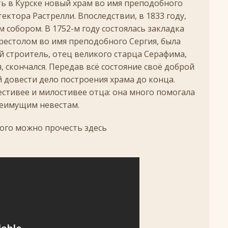
ть в Курске новый храм во имя преподобного
ектора Растрелли. Впоследствии, в 1833 году,
ЖДЕСТВО
 собором. В 1752-м году состоялась закладка
кого поста
РОЖДЕСТВЕНСКИЙ ПОСТ
 престолом во имя преподобного Сергия, была
ятнице, воскресенье, 7 декабря 2025 года: что будет в храме?
ый строитель, отец великого старца Серафима,
 скончался. Передав всё состояние своё доброй
й довести дело построения храма до конца.
+
естивее и милостивее отца: она много помогала
ятнице, воскресенье, 16 ноября 2025 года: что будет в храме?
неимущим невестам.
ого можно прочесть здесь
 иконы Божией Матери
ЛИК БОГОРОДИЦЫ
l
, воскресенье, 26 октября 2025 года: что будет в храме
+
КИ СВЯТЫХ
скресенье, 5 июля 2026 года: что будет в храме?
+