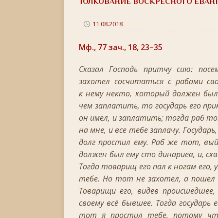
ТОЛКОВАНИЕ ВОСКРЕСНОГО ЕВАН
[ 06.06.2026 ]
Неделя 1-я по Пятидесятнице, Всех
[ 22.05.2026 ]
День памяти святителя Николая Ч
11.08.2018
[ 05.05.2026 ]
Святой великомученик Георгий П
Мф., 77 зач., 18, 23–35
[ 20.04.2026 ]
Радоница
+
Сказал Господь притчу сию: пос
[ 11.04.2026 ]
Пасха Христова: «Упразднитесь, и р
захотел сосчитаться с рабами св
[ 05.04.2026 ]
Неделя 6-я Великого поста. Вход 
к нему некто, который должен был
чем заплатить, то государь его прик
[ 14.03.2026 ]
Неделя 3-я Великого Поста. Крест
он имел, и заплатить; тогда раб тот
[ 23.02.2026 ]
Великий пост: 10 правил и 10 заб
на мне, и все тебе заплачу. Государ
[ 14.02.2026 ]
Сретение Господне: праздник дивн
долг простил ему. Раб же тот, вы
должен был ему сто динариев, и, сх
[ 18.01.2026 ]
Как провести Крещенский Сочель
Тогда товарищ его пал к ногам его, 
[ 06.01.2026 ]
Светлое Христово Рождество
РО
тебе. Но тот не захотел, а пошел 
[ 19.12.2025 ]
Значение и важность Рождественс
Товарищи его, видев происшедшее, 
своему всё бывшее. Тогда государь 
[ 07.12.2025 ]
Неделя двадцать шестая по Пятидес
тот я простил тебе, потому чт