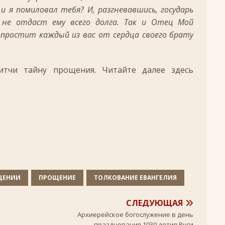
 я помиловал тебя? И, разгневавшись, государь
+
 не отдаст ему всего долга. Так и Отец Мой
 простит каждый из вас от сердца своего брату
ятнице, воскресенье, 16 ноября 2025 года: что будет в храме?
итчи тайну прощения. Читайте далее здесь
 иконы Божией Матери
ЛИК БОГОРОДИЦЫ
, воскресенье, 26 октября 2025 года: что будет в храме
+
оскресенье, 9 августа 2026 года: что будет в храме?
+
ЩЕНИИ
ПРОЩЕНИЕ
ТОЛКОВАНИЕ ЕВАНГЕЛИЯ
СЛЕДУЮЩАЯ
Архиерейское богослужение в день
празднования 1030-летия Руси