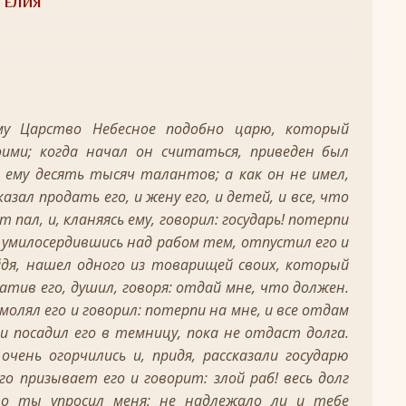
ГЕЛИЯ
 святых
ЛИКИ СВЯТЫХ
удотворца
ЛИКИ СВЯТЫХ
обедоносец
ЛИКИ СВЯТЫХ
ему Царство Небесное подобно царю, который
азумейте, яко Аз есмь Бог!»
ПАСХА
оими; когда начал он считаться, приведен был
Господень во Иерусалим
ВЕЛИКИЙ ПОСТ
 ему десять тысяч талантов; а как он не имел,
азал продать его, и жену его, и детей, и все, что
опоклонная
ВЕЛИКИЙ ПОСТ
 пал, и, кланяясь ему, говорил: государь! потерпи
луждений
ВЕЛИКИЙ ПОСТ
ь, умилосердившись над рабом тем, отпустил его и
ой встречи и первой разлуки.
СРЕТЕНИЕ
йдя, нашел одного из товарищей своих, который
ватив его, душил, говоря: отдай мне, что должен.
ник
КРЕЩЕНИЕ ГОСПОДНЕ
умолял его и говорил: потерпи на мне, и все отдам
ЖДЕСТВО
и посадил его в темницу, пока не отдаст долга.
кого поста
РОЖДЕСТВЕНСКИЙ ПОСТ
очень огорчились и, придя, рассказали государю
его призывает его и говорит: злой раб! весь долг
ятнице, воскресенье, 7 декабря 2025 года: что будет в храме?
о ты упросил меня; не надлежало ли и тебе