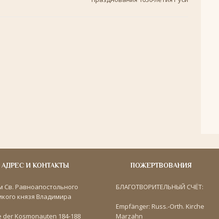
АДРЕС И КОНТАКТЫ
ПОЖЕРТВОВАНИЯ
м Св. Равноапостольного
БЛАГОТВОРИТЕЛЬНЫЙ СЧЁТ:
икого князя Владимира
Empfänger: Russ.-Orth. Kirche
e der Kosmonauten 184-188
Marzahn