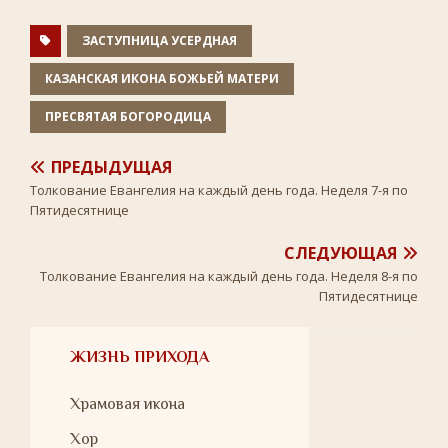
k
s
p
s
n
ЗАСТУПНИЦА УСЕРДНАЯ
i
k
КАЗАНСКАЯ ИКОНА БОЖЬЕЙ МАТЕРИ
i
ПРЕСВЯТАЯ БОГОРОДИЦА
ПРЕДЫДУЩАЯ
Толкование Евангелия на каждый день года. Неделя 7-я по
Пятидесятнице
СЛЕДУЮЩАЯ
Толкование Евангелия на каждый день года. Неделя 8-я по
Пятидесятнице
ЖИЗНЬ ПРИХОДА
Храмовая икона
Хор