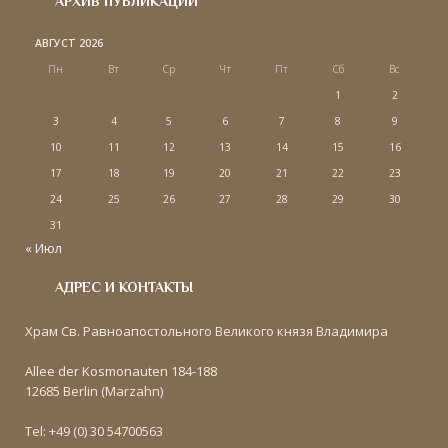
АРХИВ ПУБЛИКАЦИЙ
АВГУСТ 2026
Пн
Вт
Ср
Чт
Пт
Сб
Вс
1
2
3
4
5
6
7
8
9
10
11
12
13
14
15
16
17
18
19
20
21
22
23
24
25
26
27
28
29
30
31
« Июл
АДРЕС И КОНТАКТЫ
Храм Св. Равноапостольного Великого князя Владимира
Allee der Kosmonauten 184-188
12685 Berlin (Marzahn)
Tel: +49 (0) 30 54700563