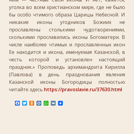
уголка во всем христианском мире, где не было
бы особо чтимого образа Царицы Небесной. И
никакие иконы угодников Божиих не
прославлены столькими чудотворениями,
сколькими прославились иконы Богоматери. В
числе наиболее чтимых и прославленных икон
Ее находится и икона, именуемая Казанской, в
честь которой и установлен настоящий
праздник.» Проповедь архимандрита Кирилла
(Павлова) в день празднования явления
Казанской иконы Богородицы полностью
читайте здесь
https://pravoslavie.ru/37630.html
F
T
O
M
W
V
a
w
d
a
h
K
c
i
n
i
a
e
t
o
l
t
b
t
k
.
s
o
e
l
R
A
o
r
a
u
p