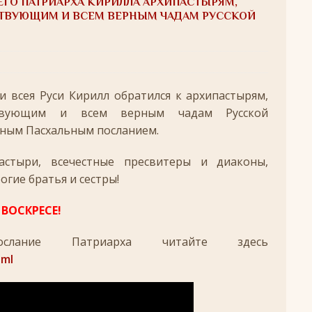
ГО ПАТРИАРХА КИРИЛЛА АРХИПАСТЫРЯМ,
удотворца
ЛИКИ СВЯТЫХ
ТВУЮЩИМ И ВСЕМ ВЕРНЫМ ЧАДАМ РУССКОЙ
обедоносец
ЛИКИ СВЯТЫХ
азумейте, яко Аз есмь Бог!»
ПАСХА
 всея Руси Кирилл обратился к архипастырям,
Господень во Иерусалим
ВЕЛИКИЙ ПОСТ
ствующим и всем верным чадам Русской
опоклонная
ВЕЛИКИЙ ПОСТ
ным Пасхальным посланием.
луждений
ВЕЛИКИЙ ПОСТ
астыри, всечестные пресвитеры и диаконы,
ой встречи и первой разлуки.
СРЕТЕНИЕ
гие братья и сестры!
ник
КРЕЩЕНИЕ ГОСПОДНЕ
ЕСЕ!
ЖДЕСТВО
ослание Патриарха читайте здесь
кого поста
РОЖДЕСТВЕНСКИЙ ПОСТ
tml
ятнице, воскресенье, 7 декабря 2025 года: что будет в храме?