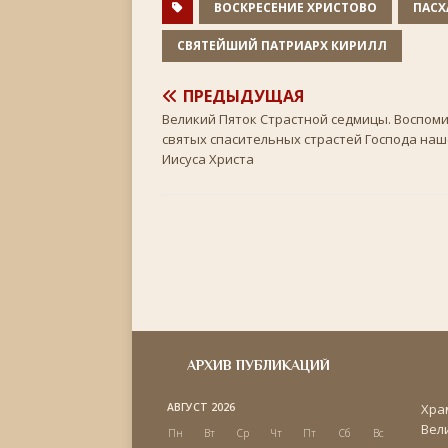
n
ВОСКРЕСЕНИЕ ХРИСТОВО
ПАСХ
i
k
СВЯТЕЙШИЙ ПАТРИАРХ КИРИЛЛ
i
ПРЕДЫДУЩАЯ
Великий Пяток Страстной седмицы. Воспом
святых спасительных страстей Господа наш
Иисуса Христа
АРХИВ ПУБЛИКАЦИЙ
АВГУСТ 2026
Хра
Вел
Пн
Вт
Ср
Чт
Пт
Сб
Вс