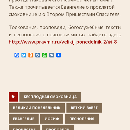
Также прочитывается Евангелие о проклятой
смоковнице и о Втором Пришествии Спасителя.
Толкования, проповеди, богослужебные тексты
и песнопения с пояснениями вы найдёте здесь
http://www.pravmir.ru/velikij-ponedelnik-2/#i-8
F
T
O
M
W
V
a
w
d
a
h
K
c
i
n
i
a
e
t
o
l
t
b
t
k
.
s
o
e
l
R
A
o
r
a
u
p
k
s
p
s
n
БЕСПЛОДНАЯ СМОКОВНИЦА
i
k
ВЕЛИКИЙ ПОНЕДЕЛЬНИК
ВЕТХИЙ ЗАВЕТ
i
ЕВАНГЕЛИЕ
ИОСИФ
ПЕСНОПЕНИЯ
ПРОКЛЯТИЕ
ПРОПОВЕДИ