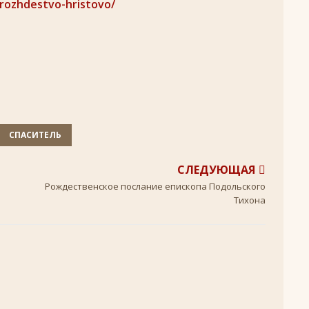
/rozhdestvo-hristovo/
ЖДЕСТВО
кого поста
РОЖДЕСТВЕНСКИЙ ПОСТ
ятнице, воскресенье, 7 декабря 2025 года: что будет в храме?
+
СПАСИТЕЛЬ
ятнице, воскресенье, 16 ноября 2025 года: что будет в храме?
СЛЕДУЮЩАЯ
Рождественское послание епископа Подольского
 иконы Божией Матери
ЛИК БОГОРОДИЦЫ
Тихона
, воскресенье, 26 октября 2025 года: что будет в храме
+
КИ СВЯТЫХ
скресенье, 5 июля 2026 года: что будет в храме?
+