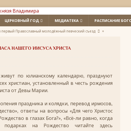
ЦЕРКОВНЫЙ ГОД
МЕДИАТЕКА
РАСПИСАНИЕ БОГ
л первый Православный молодёжный певческий съезд
+
 святых
ЛИКИ СВЯТЫХ
ПАСА НАШЕГО ИИСУСА ХРИСТА
удотворца
ЛИКИ СВЯТЫХ
обедоносец
ЛИКИ СВЯТЫХ
 живут по юлианскому календарю, празднуют
азумейте, яко Аз есмь Бог!»
ПАСХА
сех христиан, установленный в честь рождения
риста от Девы Марии.
Господень во Иерусалим
ВЕЛИКИЙ ПОСТ
опоклонная
ВЕЛИКИЙ ПОСТ
опения праздника и колядки, перевод ирмосов,
дество», ответы на вопросы «Для чего Христос
луждений
ВЕЛИКИЙ ПОСТ
ождество в глазах Бога?», «Всё-ли равно, когда
ой встречи и первой разлуки.
СРЕТЕНИЕ
о подарках на Рождество читайте здесь
ник
КРЕЩЕНИЕ ГОСПОДНЕ