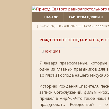
НАЧАЛО
ТАИНСТВА ЦЕРКВИ
[ 09.06.2026 ]
08 июня 2026 — В Берлине прошё
[ 06.06.2026 ]
Неделя 1-я по Пятидесятнице, Всех
РОЖДЕСТВО ГОСПОДА И БОГА, И С
[ 22.05.2026 ]
День памяти святителя Николая Ч
[ 05.05.2026 ]
Святой великомученик Георгий П
06.01.2018
[ 20.04.2026 ]
Радоница
+
7 января православные, которые
[ 11.04.2026 ]
Пасха Христова: «Упразднитесь, и р
один из главных праздников для в
во плоти Господа нашего Иисуса Х
[ 05.04.2026 ]
Неделя 6-я Великого поста. Вход 
[ 14.03.2026 ]
Неделя 3-я Великого Поста. Крест
Историю Рождения Спасителя, песн
записи богослужений, фильм «Рож
[ 23.02.2026 ]
Великий пост: 10 правил и 10 заб
пришёл в мир?», «Что такое наше Р
[ 14.02.2026 ]
Сретение Господне: праздник дивн
праздновать Рождество?» , 
[ 18.01.2026 ]
Как провести Крещенский Сочель