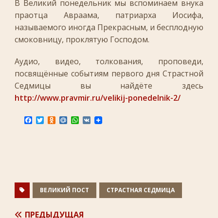
В Великий понедельник мы вспоминаем внука
праотца Авраама, патриарха Иосифа,
называемого иногда Прекрасным, и бесплодную
смоковницу, проклятую Господом.
Аудио, видео, толкования, проповеди,
посвящённые событиям первого дня Страстной
Седмицы вы найдёте здесь
http://www.pravmir.ru/velikij-ponedelnik-2/
F
T
O
M
W
V
a
w
d
a
h
K
c
i
n
i
a
e
t
o
l
t
b
t
k
.
s
o
e
l
R
A
o
r
a
u
p
k
s
p
s
n
ВЕЛИКИЙ ПОСТ
СТРАСТНАЯ СЕДМИЦА
i
k
i
ПРЕДЫДУЩАЯ