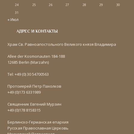
24
25
26
27
28
29
30
31
« Июл
АДРЕС И КОНТАКТЫ
Храм Св. Равноапостольного Великого князя Владимира
Allee der Kosmonauten 184-188
12685 Berlin (Marzahn)
Tel: +49 (0) 30 54700563
Протоиерей Петр Пахолков
+49 (0)173 6331989
Священник Евгений Мурзин
+49 (0)178 8158315
Берлинско-Германская епархия
Русская Православная Церковь