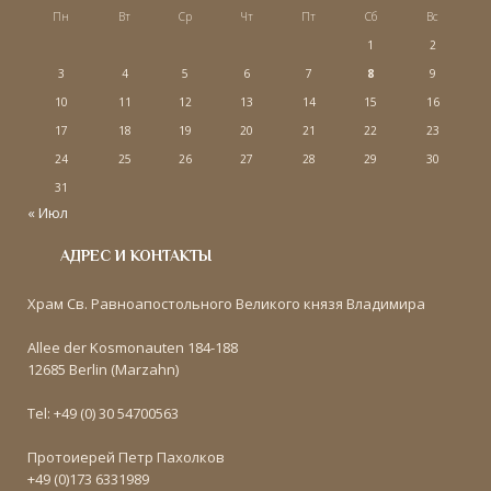
Пн
Вт
Ср
Чт
Пт
Сб
Вс
1
2
3
4
5
6
7
8
9
10
11
12
13
14
15
16
17
18
19
20
21
22
23
24
25
26
27
28
29
30
31
« Июл
АДРЕС И КОНТАКТЫ
Храм Св. Равноапостольного Великого князя Владимира
Allee der Kosmonauten 184-188
12685 Berlin (Marzahn)
Tel: +49 (0) 30 54700563
Протоиерей Петр Пахолков
+49 (0)173 6331989