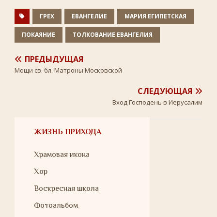
k
s
p
s
n
ГРЕХ
ЕВАНГЕЛИЕ
МАРИЯ ЕГИПЕТСКАЯ
i
k
ПОКАЯНИЕ
ТОЛКОВАНИЕ ЕВАНГЕЛИЯ
i
ПРЕДЫДУЩАЯ
Мощи св. бл. Матроны Московской
СЛЕДУЮЩАЯ
Вход Господень в Иерусалим
ЖИЗНЬ ПРИХОДА
Храмовая икона
Хор
Воскресная школа
Фотоальбом