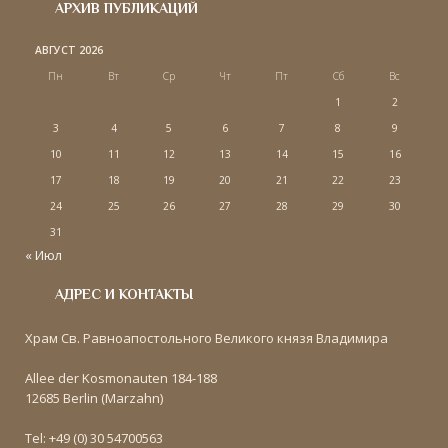
АРХИВ ПУБЛИКАЦИЙ
АВГУСТ 2026
Пн
Вт
Ср
Чт
Пт
Сб
Вс
1
2
3
4
5
6
7
8
9
10
11
12
13
14
15
16
17
18
19
20
21
22
23
24
25
26
27
28
29
30
31
« Июл
АДРЕС И КОНТАКТЫ
Храм Св. Равноапостольного Великого князя Владимира
Allee der Kosmonauten 184-188
12685 Berlin (Marzahn)
Tel: +49 (0) 30 54700563