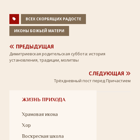
o
r
a
u
p
k
s
p
s
n
ВСЕХ СКОРБЯЩИХ РАДОСТЕ
i
k
ИКОНЫ БОЖЬЕЙ МАТЕРИ
i
ПРЕДЫДУЩАЯ
Димитриевская родительская суббота: история
установления, традиции, молитвы
СЛЕДУЮЩАЯ
Трёхдневный пост перед Причастием
ЖИЗНЬ ПРИХОДА
Храмовая икона
Хор
Воскресная школа