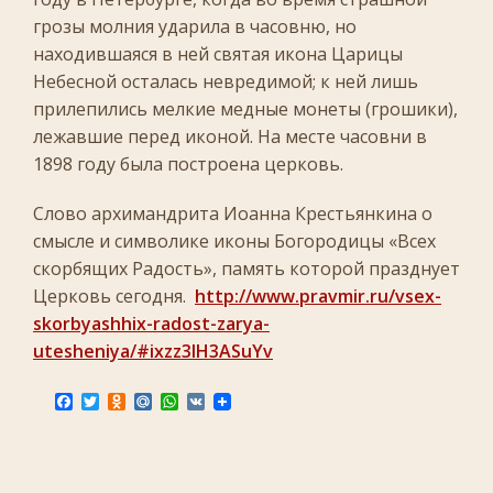
грозы молния ударила в часовню, но
находившаяся в ней святая икона Царицы
Небесной осталась невредимой; к ней лишь
прилепились мелкие медные монеты (грошики),
лежавшие перед иконой. На месте часовни в
1898 году была построена церковь.
Слово архимандрита Иоанна Крестьянкина о
смысле и символике иконы Богородицы «Всех
скорбящих Радость», память которой празднует
Церковь сегодня.
http://www.pravmir.ru/vsex-
skorbyashhix-radost-zarya-
utesheniya/#ixzz3IH3ASuYv
F
T
O
M
W
V
a
w
d
a
h
K
c
i
n
i
a
e
t
o
l
t
b
t
k
.
s
o
e
l
R
A