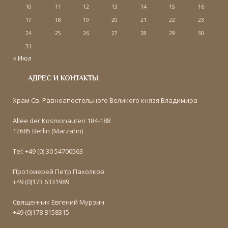
10
11
12
13
14
15
16
17
18
19
20
21
22
23
24
25
26
27
28
29
30
31
« Июл
АДРЕС И КОНТАКТЫ
Храм Св. Равноапостольного Великого князя Владимира
Allee der Kosmonauten 184-188
12685 Berlin (Marzahn)
Tel: +49 (0) 30 54700563
Протоиерей Петр Пахолков
+49 (0)173 6331989
Священник Евгений Мурзин
+49 (0)178 8158315