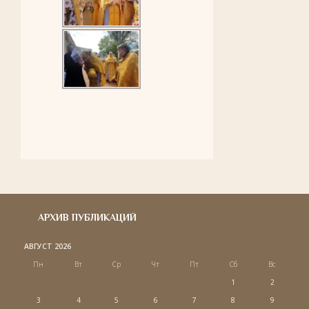
АРХИВ ПУБЛИКАЦИЙ
АВГУСТ 2026
Пн
Вт
Ср
Чт
Пт
Сб
Вс
1
2
3
4
5
6
7
8
9