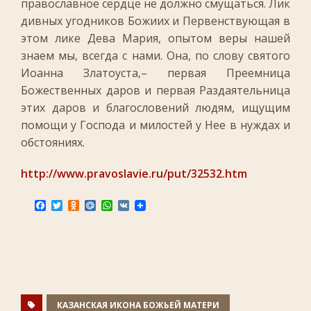
православное сердце не должно смущаться. Лик
дивных угодников Божиих и Первенствующая в
этом лике Дева Мария, опытом веры нашей
знаем мы, всегда с нами. Она, по слову святого
Иоанна Златоуста,– первая Преемница
Божественных даров и первая Раздаятельница
этих даров и благословений людям, ищущим
помощи у Господа и милостей у Нее в нуждах и
обстояниях.
http://www.pravoslavie.ru/put/32532.htm
F
T
O
M
W
V
a
w
d
a
h
K
c
i
n
i
a
e
t
o
l
t
b
t
k
.
s
o
e
l
R
A
o
r
a
u
p
k
s
p
s
n
КАЗАНСКАЯ ИКОНА БОЖЬЕЙ МАТЕРИ