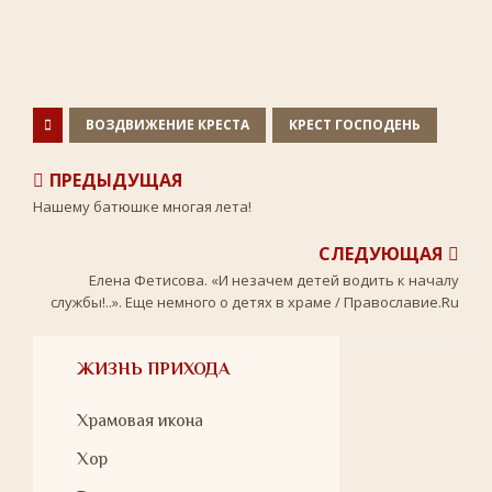
c
i
n
i
a
e
t
o
l
t
b
t
k
.
s
o
e
l
R
A
o
r
a
u
p
k
s
p
s
n
ВОЗДВИЖЕНИЕ КРЕСТА
КРЕСТ ГОСПОДЕНЬ
i
k
i
ПРЕДЫДУЩАЯ
Нашему батюшке многая лета!
СЛЕДУЮЩАЯ
Елена Фетисова. «И незачем детей водить к началу
службы!..». Еще немного о детях в храме / Православие.Ru
ЖИЗНЬ ПРИХОДА
Храмовая икона
Хор