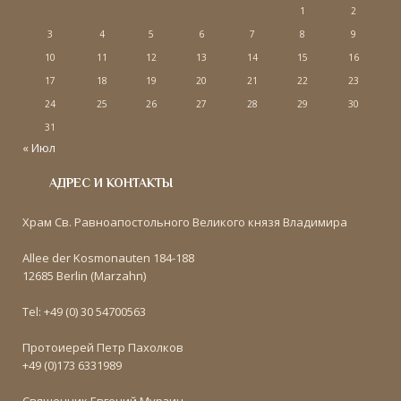
1
2
3
4
5
6
7
8
9
10
11
12
13
14
15
16
17
18
19
20
21
22
23
24
25
26
27
28
29
30
31
« Июл
АДРЕС И КОНТАКТЫ
Храм Св. Равноапостольного Великого князя Владимира
Allee der Kosmonauten 184-188
12685 Berlin (Marzahn)
Tel: +49 (0) 30 54700563
Протоиерей Петр Пахолков
+49 (0)173 6331989
Священник Евгений Мурзин