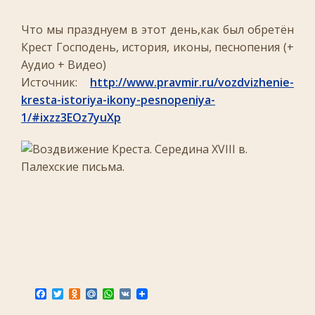
Что мы празднуем в этот день,как был обретён
Крест Господень, история, иконы, песнопения (+
Аудио + Видео)
Источник:
http://www.pravmir.ru/vozdvizhenie-
kresta-istoriya-ikony-pesnopeniya-
1/#ixzz3EOz7yuXp
F
T
O
M
W
V
a
w
d
a
h
K