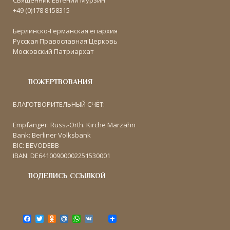
+49 (0)178 8158315
Берлинско-Германская епархия
Русская Православная Церковь
Московский Патриархат
ПОЖЕРТВОВАНИЯ
БЛАГОТВОРИТЕЛЬНЫЙ СЧЁТ:
Empfänger: Russ.-Orth. Kirche Marzahn
Bank: Berliner Volksbank
BIC: BEVODEBB
IBAN: DE64100900002251530001
ПОДЕЛИСЬ ССЫЛКОЙ
F
T
O
M
W
V
a
w
d
a
h
K