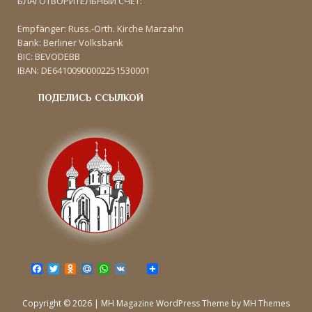
БЛАГОТВОРИТЕЛЬНЫЙ СЧЁТ:
Empfänger: Russ.-Orth. Kirche Marzahn
Bank: Berliner Volksbank
BIC: BEVODEBB
IBAN: DE64100900002251530001
ПОДЕЛИСЬ ССЫЛКОЙ
F
T
O
M
W
V
a
w
d
a
h
K
c
i
n
i
a
e
t
o
l
t
Copyright © 2026 | MH Magazine WordPress Theme by
MH Themes