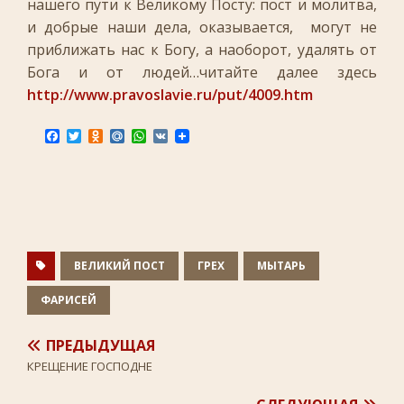
нашего пути к Великому Посту: пост и молитва,
и добрые наши дела, оказывается, могут не
приближать нас к Богу, а наоборот, удалять от
Бога и от людей…читайте далее здесь
http://www.pravoslavie.ru/put/4009.htm
F
T
O
M
W
V
a
w
d
a
h
K
c
i
n
i
a
e
t
o
l
t
b
t
k
.
s
o
e
l
R
A
o
r
a
u
p
k
s
p
s
n
ВЕЛИКИЙ ПОСТ
ГРЕХ
МЫТАРЬ
i
k
ФАРИСЕЙ
i
ПРЕДЫДУЩАЯ
КРЕЩЕНИЕ ГОСПОДНЕ