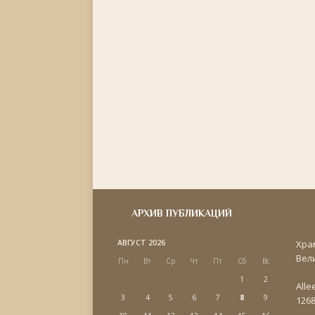
АРХИВ ПУБЛИКАЦИЙ
АВГУСТ 2026
Хра
Вел
Пн
Вт
Ср
Чт
Пт
Сб
Вс
1
2
Alle
3
4
5
6
7
8
9
1268