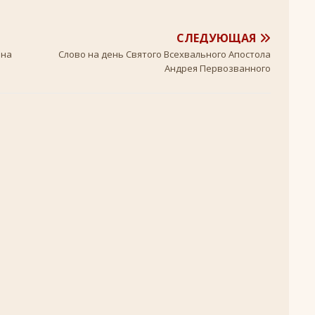
+
СЛЕДУЮЩАЯ
ятнице, воскресенье, 16 ноября 2025 года: что будет в храме?
нна
Слово на день Святого Всехвального Апостола
Андрея Первозванного
 иконы Божией Матери
ЛИК БОГОРОДИЦЫ
, воскресенье, 26 октября 2025 года: что будет в храме
+
оскресенье, 9 августа 2026 года: что будет в храме?
+