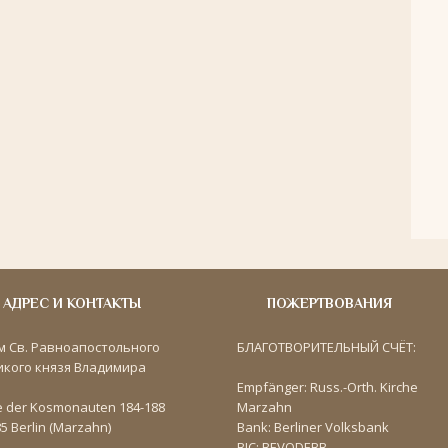
АДРЕС И КОНТАКТЫ
ПОЖЕРТВОВАНИЯ
м Св. Равноапостольного
БЛАГОТВОРИТЕЛЬНЫЙ СЧЁТ:
икого князя Владимира
Empfänger: Russ.-Orth. Kirche
e der Kosmonauten 184-188
Marzahn
5 Berlin (Marzahn)
Bank: Berliner Volksbank
BIC: BEVODEBB