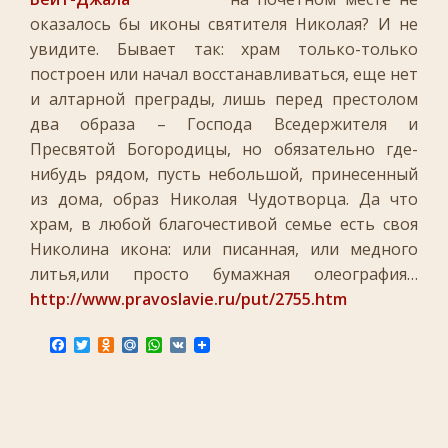
оказалось бы иконы святителя Николая? И не
увидите. Бывает так: храм только-только
построен или начал восстанавливаться, еще нет
и алтарной преграды, лишь перед престолом
два образа – Господа Вседержителя и
Пресвятой Богородицы, но обязательно где-
нибудь рядом, пусть небольшой, принесенный
из дома, образ Николая Чудотворца. Да что
храм, в любой благочестивой семье есть своя
Николина икона: или писанная, или медного
литья,или просто бумажная олеография…
http://www.pravoslavie.ru/put/2755.htm
F
T
O
M
W
V
a
w
d
a
h
K
c
i
n
i
a
e
t
o
l
t
b
t
k
.
s
o
e
l
R
A
o
r
a
u
p