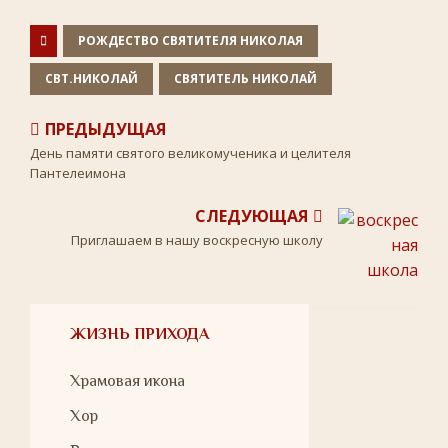
k
s
p
s
n
РОЖДЕСТВО СВЯТИТЕЛЯ НИКОЛАЯ
i
k
СВТ.НИКОЛАЙ
СВЯТИТЕЛЬ НИКОЛАЙ
i
ПРЕДЫДУЩАЯ
День памяти святого великомученика и целителя
Пантелеимона
СЛЕДУЮЩАЯ
Приглашаем в нашу воскресную школу
ЖИЗНЬ ПРИХОДА
Храмовая икона
Хор