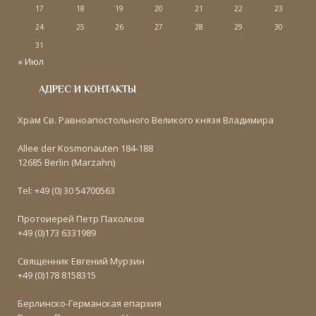
17
18
19
20
21
22
23
24
25
26
27
28
29
30
31
« Июл
АДРЕС И КОНТАКТЫ
Храм Св. Равноапостольного Великого князя Владимира
Allee der Kosmonauten 184-188
12685 Berlin (Marzahn)
Tel: +49 (0) 30 54700563
Протоиерей Петр Пахолков
+49 (0)173 6331989
Священник Евгений Мурзин
+49 (0)178 8158315
Берлинско-Германская епархия