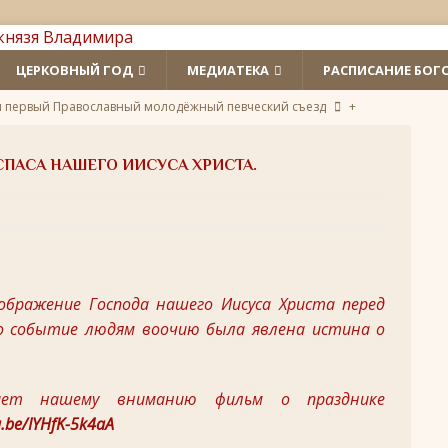
ЦЕРКОВНЫЙ ГОД
МЕДИАТЕКА
РАСПИСАНИЕ БОГ
л первый Православный молодёжный певческий съезд
+
 святых
ЛИКИ СВЯТЫХ
СПАСА НАШЕГО ИИСУСА ХРИСТА.
удотворца
ЛИКИ СВЯТЫХ
обедоносец
ЛИКИ СВЯТЫХ
азумейте, яко Аз есмь Бог!»
ПАСХА
ображение Господа нашего Иисуса Христа перед
Господень во Иерусалим
ВЕЛИКИЙ ПОСТ
то событие людям воочию была явлена истина о
опоклонная
ВЕЛИКИЙ ПОСТ
луждений
ВЕЛИКИЙ ПОСТ
гает нашему вниманию фильм о празднике
ой встречи и первой разлуки.
СРЕТЕНИЕ
u.be/IYHfK-5k4aA
ник
КРЕЩЕНИЕ ГОСПОДНЕ